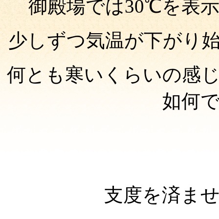
御殿場では
30℃
を表
少しずつ気温が下がり
何とも寒いくらいの感
如何
支度を済ま