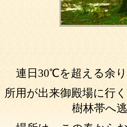
連日
30℃
を超える余り
所用が出来御殿場に行
樹林帯へ