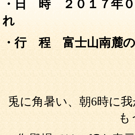
・日 時 ２０１７年０
れ
・行 程 富士山南麓
兎に角暑い、朝
6
時に我
も