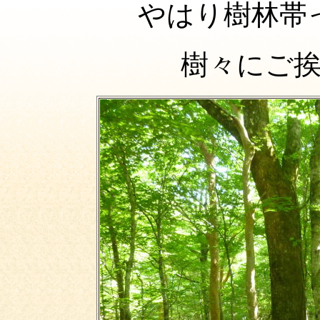
やはり樹林帯
樹々にご