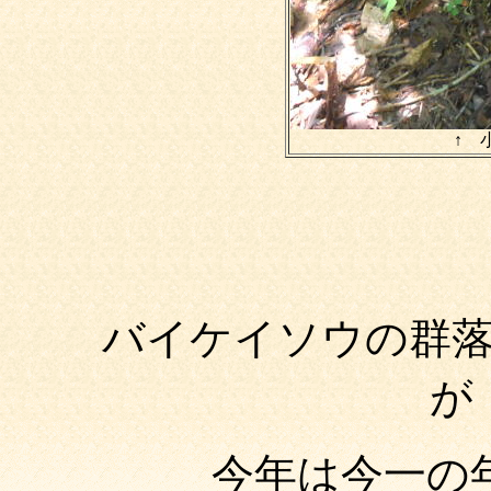
↑
バイケイソウの群
が
今年は今一の